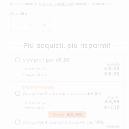
di
Imposte incluse.
Spese di spedizione
calcolate al check-out.
listino
Quantità
Diminuisci
Aumenta
quantità
quantità
per
per
Più acquisti, più risparmi!
SMART
SMART
FILTER
FILTER
50PZ
50PZ
Compra
1
per
€9,00
COLORI
COLORI
€9,00
€9,00
ASSORTITI
ASSORTITI
Per articolo:
€9,00
Prezzo totale:
PIÙ POPOLARE
Acquista
2
con uno sconto del
5
%
€9,00
€8,55
Per articolo:
€17,10
Prezzo totale:
Save:
€0,90
Acquista
4
con uno sconto del
10
%
€9,00