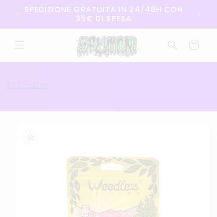
Vai
SPEDIZIONE GRATUITA IN 24/48H CON
direttamente
35€ DI SPESA
ai contenuti
Carrello
Passa alle
informazioni
sul
prodotto