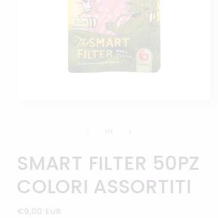
Apri
contenuti
multimediali
1
su
1
/
4
in
finestra
modale
SMART FILTER 50PZ
COLORI ASSORTITI
Prezzo
€9,00 EUR