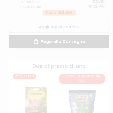
€8,10
Per articolo:
€32,40
Prezzo totale:
Save:
€3,60
Aggiungi al carrello
Paga alla Consegna
Due al prezzo di uno
Acquista
1
Ottieni lo sconto del
10%