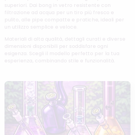
l
superiori. Dai bong in vetro resistente con
filtrazione ad acqua per un tiro più fresco e
l
pulito, alle pipe compatte e pratiche, ideali per
un utilizzo semplice e veloce.
e
Materiali di alta qualità, dettagli curati e diverse
z
dimensioni disponibili per soddisfare ogni
esigenza. Scegli il modello perfetto per la tua
i
esperienza, combinando stile e funzionalità.
o
n
e
: