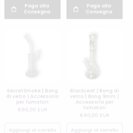
Paga alla
Paga alla
Consegna
Consegna
SecretSmoke | Bong
BlackLeaf | Bong di
di vetro | Accessorio
vetro | Bong 9mm |
per fumatori
Accessorio per
fumatori
Prezzo
€65,00 EUR
Prezzo
€60,00 EUR
di
di
listino
listino
Aggiungi al carrello
Aggiungi al carrello