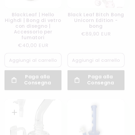
BlackLeaf | Hello
Black Leaf Bitch Bong
Highdi | Bong di vetro
Unicorn Edition -
con disegno |
bong
Accessorio per
Prezzo
€89,90 EUR
fumatori
di
Prezzo
€40,00 EUR
listino
di
listino
Aggiungi al carrello
Aggiungi al carrello
Paga alla
Paga alla
Consegna
Consegna