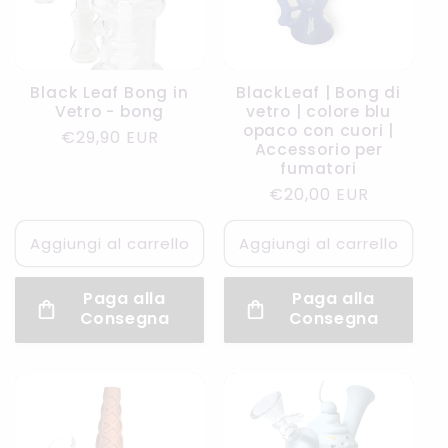
Black Leaf Bong in
BlackLeaf | Bong di
Vetro - bong
vetro | colore blu
opaco con cuori |
Prezzo
€29,90 EUR
Accessorio per
di
fumatori
listino
Prezzo
€20,00 EUR
di
listino
Aggiungi al carrello
Aggiungi al carrello
Paga alla
Paga alla
Consegna
Consegna