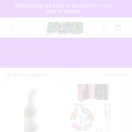
Vai
SPEDIZIONE GRATUITA IN 24/48H CON
direttamente
35€ DI SPESA
ai contenuti
Carrello
Filtra e ordina
51 prodotti