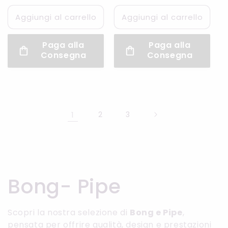
di
di
listino
listino
Aggiungi al carrello
Aggiungi al carrello
Paga alla
Paga alla
Consegna
Consegna
1
2
3
C
Bong- Pipe
o
Scopri la nostra selezione di
Bong e Pipe
,
pensata per offrire qualità, design e prestazioni