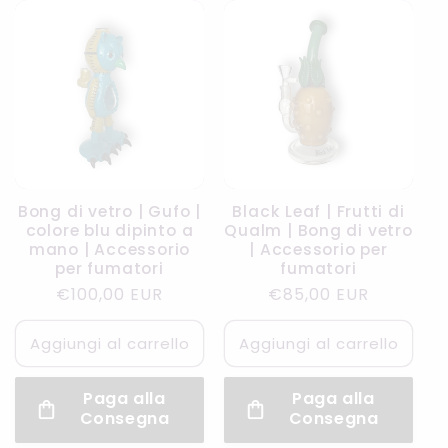
Bong di vetro | Gufo |
Black Leaf | Frutti di
colore blu dipinto a
Qualm | Bong di vetro
mano | Accessorio
| Accessorio per
per fumatori
fumatori
Prezzo
€100,00 EUR
Prezzo
€85,00 EUR
di
di
listino
listino
Aggiungi al carrello
Aggiungi al carrello
Paga alla
Paga alla
Consegna
Consegna