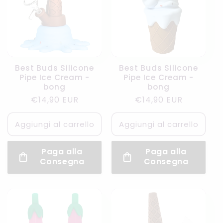
Best Buds Silicone
Best Buds Silicone
Pipe Ice Cream -
Pipe Ice Cream -
bong
bong
Prezzo
€14,90 EUR
Prezzo
€14,90 EUR
di
di
listino
listino
Aggiungi al carrello
Aggiungi al carrello
Paga alla
Paga alla
Consegna
Consegna