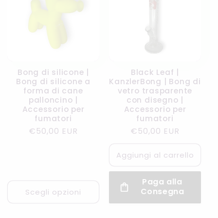
Bong di silicone |
Black Leaf |
Bong di silicone a
KanzlerBong | Bong di
forma di cane
vetro trasparente
palloncino |
con disegno |
Accessorio per
Accessorio per
fumatori
fumatori
Prezzo
€50,00 EUR
Prezzo
€50,00 EUR
di
di
listino
listino
Aggiungi al carrello
Paga alla
Consegna
Scegli opzioni