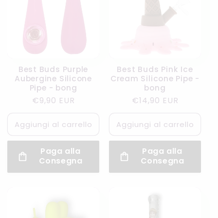
Best Buds Purple
Best Buds Pink Ice
Aubergine Silicone
Cream Silicone Pipe -
Pipe - bong
bong
Prezzo
€9,90 EUR
Prezzo
€14,90 EUR
di
di
listino
listino
Aggiungi al carrello
Aggiungi al carrello
Paga alla
Paga alla
Consegna
Consegna