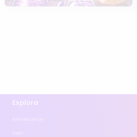
Esplora
Infiorescenze
Hash