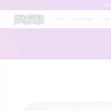
Vai
SPE
direttamente
ai contenuti
CBD
Growshop
Hea
Passa alle
informazioni
sul
prodotto