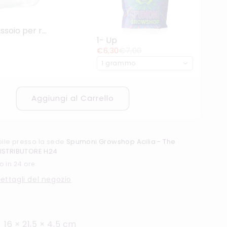
RAW Mini Vassoio per rollare in vetro
1- Up
€6,30
€7,00
1 grammo
Aggiungi al Carrello
ibile presso la sede
Spumoni Growshop Acilia - The
ISTRIBUTORE H24
o in 24 ore
dettagli del negozio
16 × 21,5 × 4,5 cm