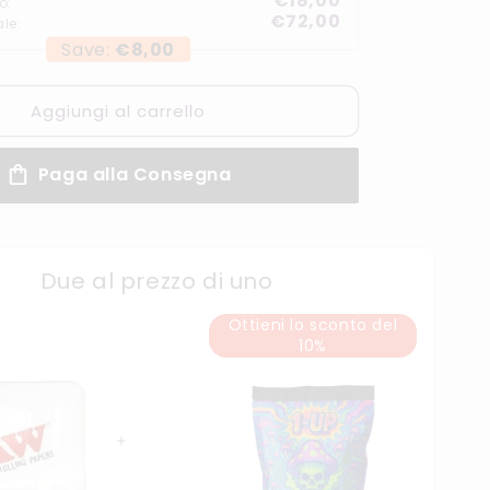
€18,00
o:
€72,00
ale:
Save:
€8,00
Aggiungi al carrello
Paga alla Consegna
Due al prezzo di uno
Ottieni lo sconto del
10%