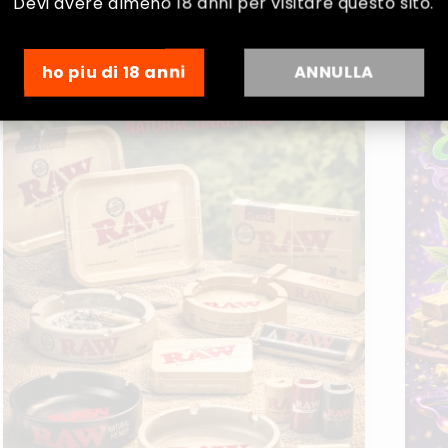
Devi avere almeno 18 anni per visitare questo sito.
rare
ho piu di 18 anni
ANNULLA