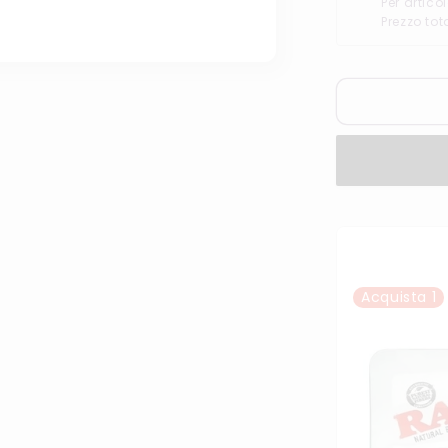
Per articol
Prezzo tot
Acquista
1