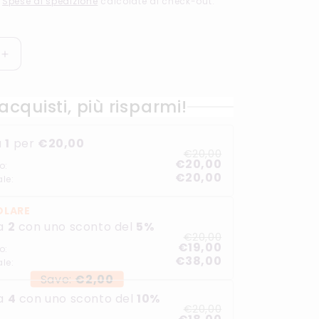
g
.
Spese di spedizione
calcolate al check-out.
e
o
Aumenta
quantità
g
per
acquisti, più risparmi!
RAW
r
Mini
a
Vassoio
a
1
per
€20,00
per
€20,00
f
€20,00
rollare
o:
€20,00
in
ale:
i
vetro
OLARE
c
a
2
con uno sconto del
5
%
€20,00
a
€19,00
o:
€38,00
ale:
Save:
€2,00
a
4
con uno sconto del
10
%
€20,00