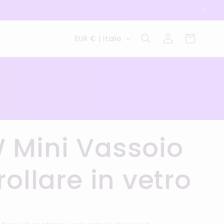
P
Carrello
Accedi
EUR € | Italia
a
e
s
e
/
 Mini Vassoio
A
r
rollare in vetro
e
a
R