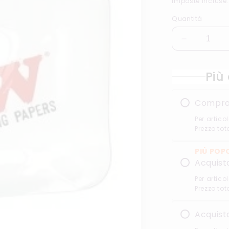
Imposte incluse
listino
Quantità
Diminuisci
quantità
per
Più 
RAW
Mini
Vassoio
Compr
per
rollare
Per articol
in
Prezzo tot
vetro
PIÙ POP
Acquist
Per articol
Prezzo tot
Acquist