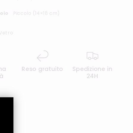
oio
Piccolo (14×18 cm)
Vetro
ma
Reso gratuito
Spedizione in
tà
24H